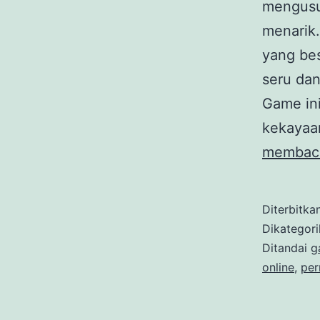
mengusu
menarik.
yang be
seru dan
Game in
kekayaa
membac
Diterbitka
Dikategor
Ditandai
g
online
,
per