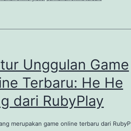
&
Ha
Ter
itur Unggulan Game
ine Terbaru: He He
g dari RubyPlay
ang merupakan game online terbaru dari RubyP