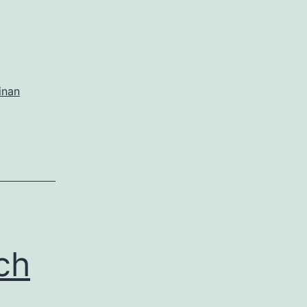
inan
ch