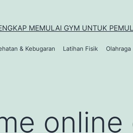
 LENGKAP MEMULAI GYM UNTUK PEMU
ehatan & Kebugaran
Latihan Fisik
Olahraga
me online 