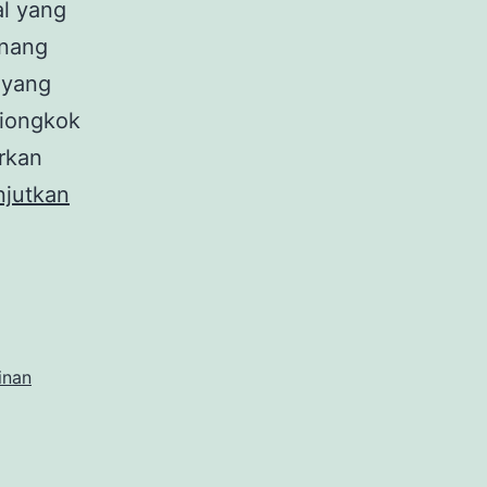
l yang
enang
 yang
Tiongkok
rkan
njutkan
inan