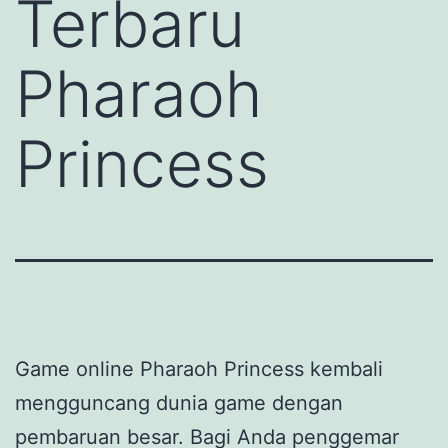
Terbaru
Pharaoh
Princess
Game online Pharaoh Princess kembali
mengguncang dunia game dengan
pembaruan besar. Bagi Anda penggemar