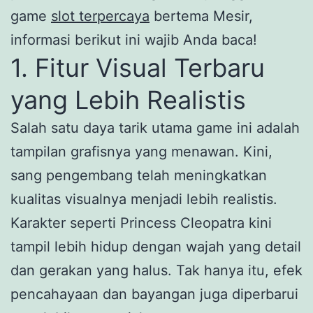
game
slot terpercaya
bertema Mesir,
informasi berikut ini wajib Anda baca!
1. Fitur Visual Terbaru
yang Lebih Realistis
Salah satu daya tarik utama game ini adalah
tampilan grafisnya yang menawan. Kini,
sang pengembang telah meningkatkan
kualitas visualnya menjadi lebih realistis.
Karakter seperti Princess Cleopatra kini
tampil lebih hidup dengan wajah yang detail
dan gerakan yang halus. Tak hanya itu, efek
pencahayaan dan bayangan juga diperbarui