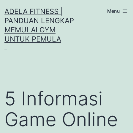
Lewati
ADELA FITNESS |
Menu
ke
PANDUAN LENGKAP
konten
MEMULAI GYM
UNTUK PEMULA
–
5 Informasi
Game Online