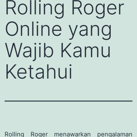
Rolling Roger
Online yang
Wajib Kamu
Ketahui
Rolling Roger menawarkan pengalaman