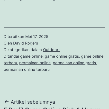
Diterbitkan
Mei 17, 2025
Oleh
David Rogers
Dikategorikan dalam
Outdoors
Ditandai
game online
,
game online gratis
,
game online
terbaru
,
permainan online
,
permainan online gratis
,
permainan online terbaru
Navigasi
Artikel sebelumnya