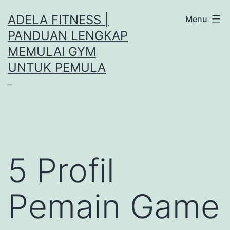
Lewati
ADELA FITNESS |
Menu
ke
PANDUAN LENGKAP
konten
MEMULAI GYM
UNTUK PEMULA
–
5 Profil
Pemain Game