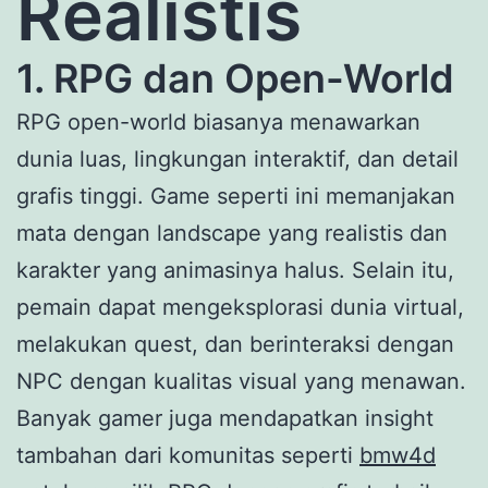
Realistis
1. RPG dan Open-World
RPG open-world biasanya menawarkan
dunia luas, lingkungan interaktif, dan detail
grafis tinggi. Game seperti ini memanjakan
mata dengan landscape yang realistis dan
karakter yang animasinya halus. Selain itu,
pemain dapat mengeksplorasi dunia virtual,
melakukan quest, dan berinteraksi dengan
NPC dengan kualitas visual yang menawan.
Banyak gamer juga mendapatkan insight
tambahan dari komunitas seperti
bmw4d