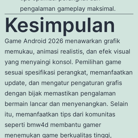
pengalaman gameplay maksimal.
Kesimpulan
Game Android 2026 menawarkan grafik
memukau, animasi realistis, dan efek visual
yang menyaingi konsol. Pemilihan game
sesuai spesifikasi perangkat, memanfaatkan
update, dan mengatur pengaturan grafis
dengan bijak memastikan pengalaman
bermain lancar dan menyenangkan. Selain
itu, memanfaatkan tips dari komunitas
seperti bmw4d membantu gamer
menemukan game berkualitas tinggi,