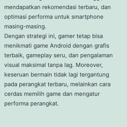
mendapatkan rekomendasi terbaru, dan
optimasi performa untuk smartphone
masing-masing.
Dengan strategi ini, gamer tetap bisa
menikmati game Android dengan grafis
terbaik, gameplay seru, dan pengalaman
visual maksimal tanpa lag. Moreover,
keseruan bermain tidak lagi tergantung
pada perangkat terbaru, melainkan cara
cerdas memilih game dan mengatur
performa perangkat.