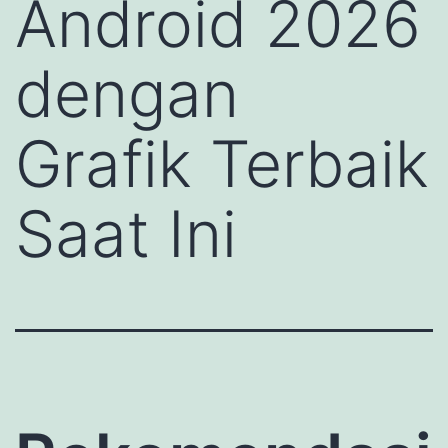
Android 2026
dengan
Grafik Terbaik
Saat Ini