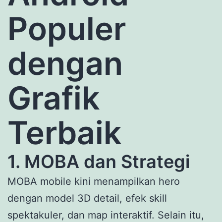
Populer
dengan
Grafik
Terbaik
1. MOBA dan Strategi
MOBA mobile kini menampilkan hero
dengan model 3D detail, efek skill
spektakuler, dan map interaktif. Selain itu,