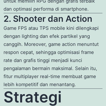
untuk memilih RPG dengan grafis terbaik
dan optimasi performa di smartphone.
2. Shooter dan Action
Game FPS atau TPS mobile kini dilengkapi
dengan lighting dan efek partikel yang
canggih. Moreover, game action menuntut
respon cepat, sehingga optimisasi frame
rate dan grafis tinggi menjadi kunci
pengalaman bermain maksimal. Selain itu,
fitur multiplayer real-time membuat game
lebih kompetitif dan menantang.
Strategi