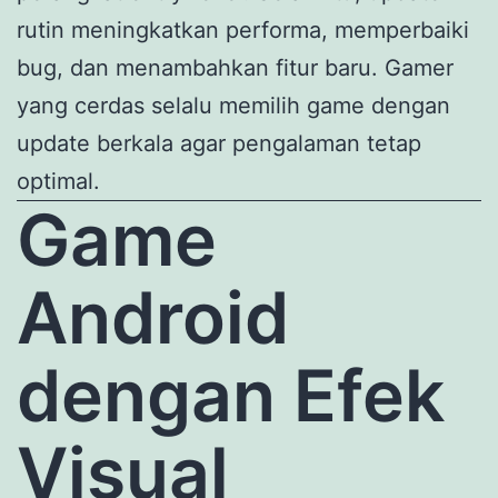
rutin meningkatkan performa, memperbaiki
bug, dan menambahkan fitur baru. Gamer
yang cerdas selalu memilih game dengan
update berkala agar pengalaman tetap
optimal.
Game
Android
dengan Efek
Visual