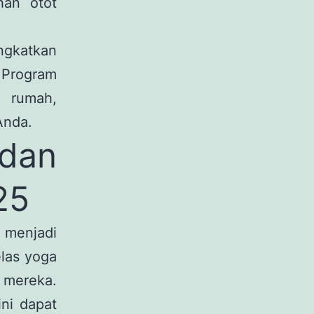
han otot
ngkatkan
 Program
i rumah,
Anda.
dan
25
 menjadi
las yoga
 mereka.
ini dapat