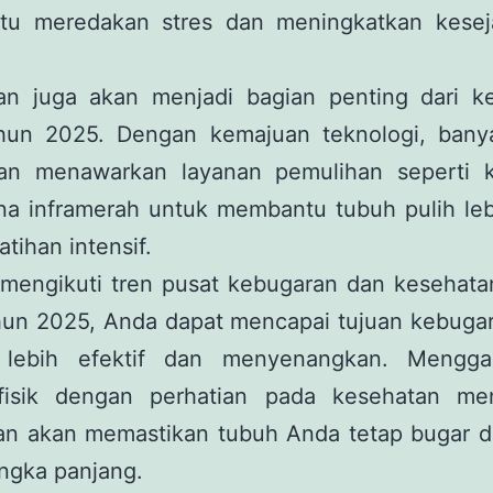
u meredakan stres dan meningkatkan kesej
an juga akan menjadi bagian penting dari k
hun 2025. Dengan kemajuan teknologi, bany
an menawarkan layanan pemulihan seperti kr
na inframerah untuk membantu tubuh pulih leb
atihan intensif.
mengikuti tren pusat kebugaran dan kesehatan
hun 2025, Anda dapat mencapai tujuan kebuga
 lebih efektif dan menyenangkan. Mengga
 fisik dengan perhatian pada kesehatan me
an akan memastikan tubuh Anda tetap bugar d
ngka panjang.