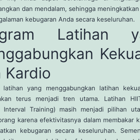
ngkan dan mendalam, sehingga meningkatkan 
galaman kebugaran Anda secara keseluruhan.
ogram Latihan y
nggabungkan Kekua
 Kardio
 latihan yang menggabungkan latihan keku
akan terus menjadi tren utama. Latihan HII
y Interval Training) masih menjadi pilihan u
orang karena efektivitasnya dalam membakar ka
atkan kebugaran secara keseluruhan. Sement