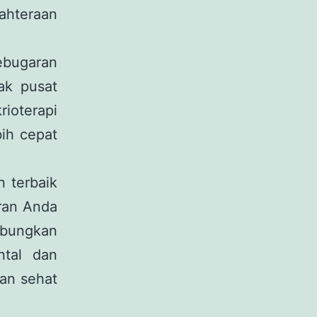
ahteraan
ebugaran
ak pusat
ioterapi
ih cepat
 terbaik
ran Anda
bungkan
ntal dan
an sehat