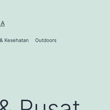
LA
 & Kesehatan
Outdoors
& Pusat