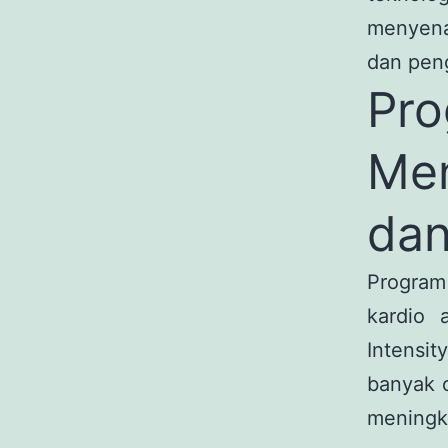
menyena
dan pen
Pr
Me
dan
Program
kardio 
Intensit
banyak 
meningk