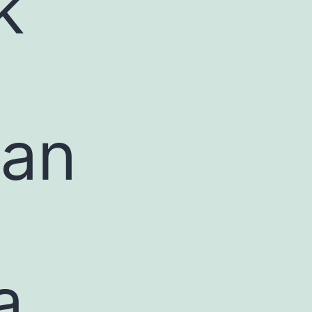
k
kan
a