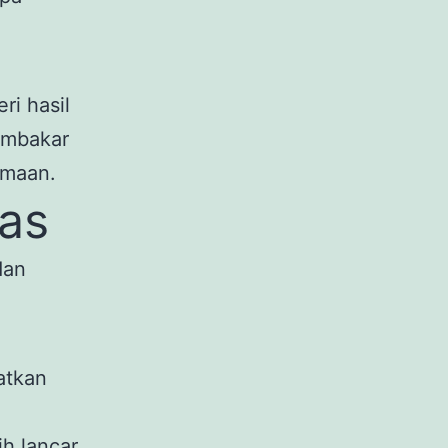
i hasil
embakar
amaan.
tas
dan
atkan
ih lancar