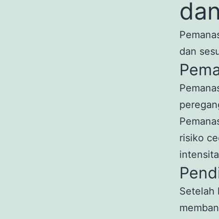
dan
Pemanas
dan sesu
Pema
Pemanasa
peregang
Pemanas
risiko c
intensita
Pend
Setelah 
membantu