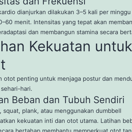
sitas dan Frekuensi
kardio dianjurkan dilakukan 3–5 kali per mingg
0–60 menit. Intensitas yang tepat akan memba
eradaptasi dan membangun stamina secara bert
ihan Kekuatan untu
t
n otot penting untuk menjaga postur dan men
 sehari-hari.
han Beban dan Tubuh Sendiri
, squat, plank, atau menggunakan dumbbell
tkan kekuatan inti dan otot utama. Latihan be
secara bertahap membantu memperkuat otot ta