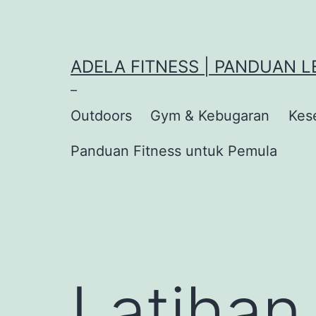
Lewati
ke
konten
ADELA FITNESS | PANDUAN
–
Outdoors
Gym & Kebugaran
Kes
Panduan Fitness untuk Pemula
Latihan 