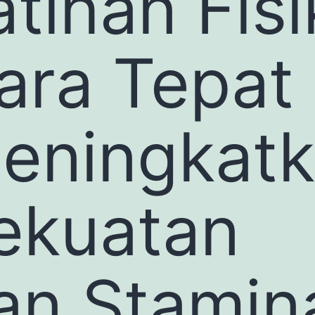
atihan Fisi
ara Tepat
eningkat
ekuatan
an Stamin