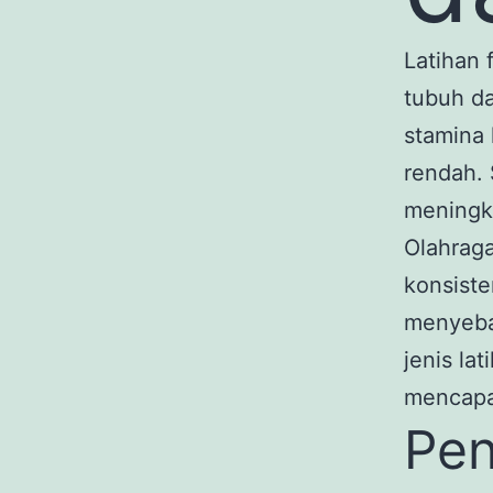
Latihan 
tubuh da
stamina 
rendah. 
meningka
Olahrag
konsiste
menyeba
jenis la
mencapai
Pen