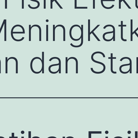
Meningkat
an dan St