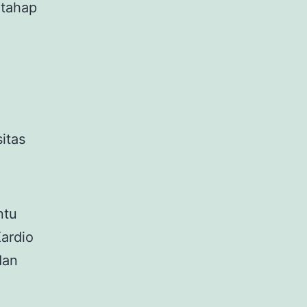
rtahap
itas
ntu
ardio
dan