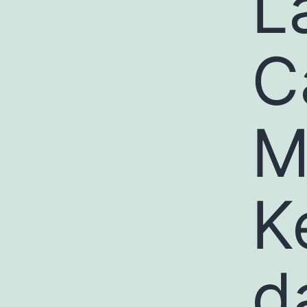
L
C
M
K
d