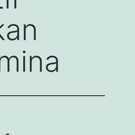
kan
amina