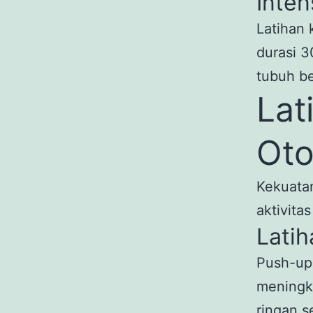
Inten
Latihan 
durasi 3
tubuh b
Lat
Oto
Kekuata
aktivitas
Lati
Push-up
meningka
ringan 