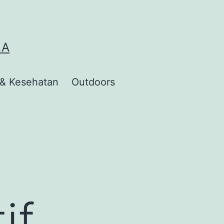
LA
 & Kesehatan
Outdoors
if