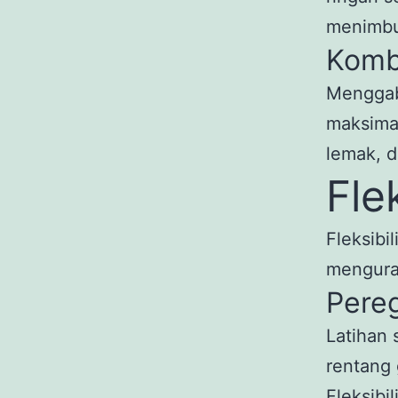
menimbu
Komb
Menggab
maksima
lemak, d
Fle
Fleksib
menguran
Pere
Latihan 
rentang 
Fleksibi