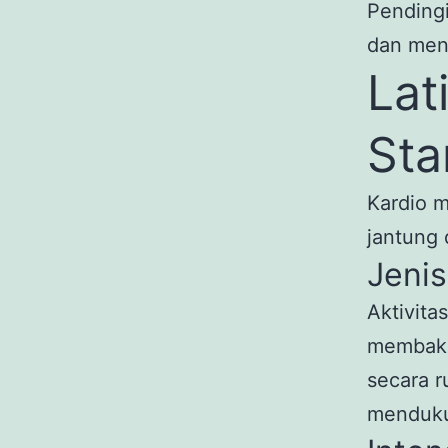
Pending
dan menj
Lat
Sta
Kardio m
jantung 
Jenis
Aktivita
membaka
secara r
menduku