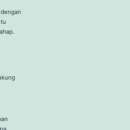
u dengan
ntu
ahap.
k
dukung
ban
npa