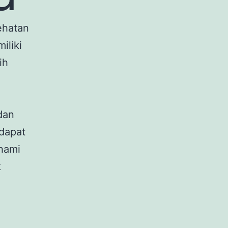
ehatan
iliki
ih
dan
 dapat
hami
k