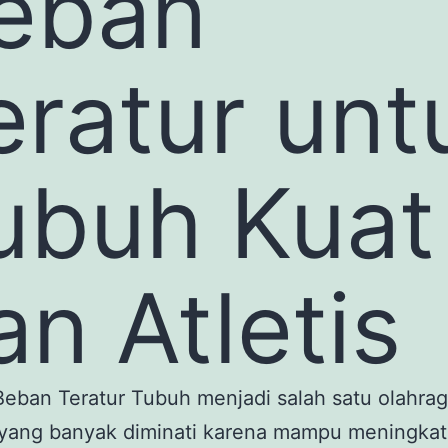
eban
eratur unt
ubuh Kuat
an Atletis
eban Teratur Tubuh menjadi salah satu olahra
 yang banyak diminati karena mampu meningka