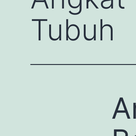
Tubuh
A