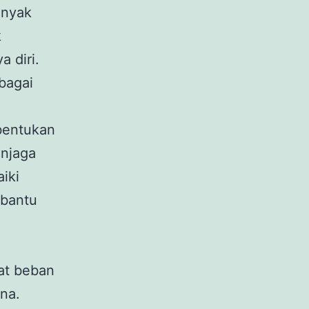
anyak
k
 diri.
bagai
mbentukan
enjaga
iki
mbantu
kat beban
na.