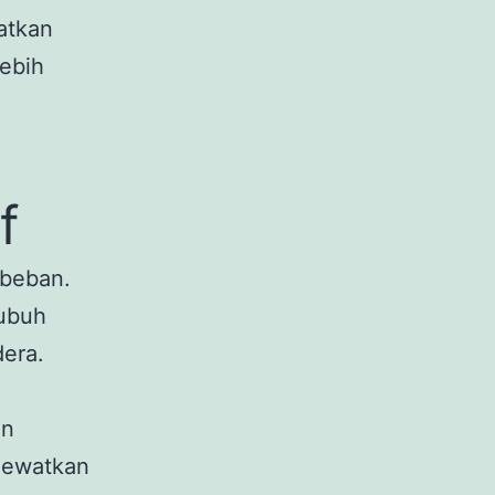
atkan
lebih
f
 beban.
tubuh
era.
an
ilewatkan