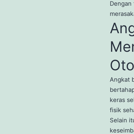
Dengan t
merasaka
Ang
Men
Oto
Angkat 
bertahap
keras se
fisik seh
Selain i
keseimba