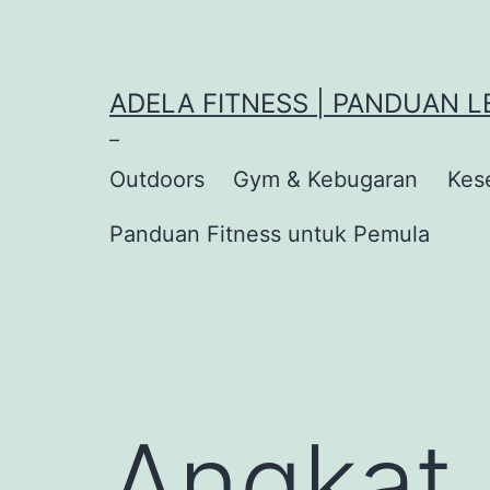
Lewati
ke
konten
ADELA FITNESS | PANDUAN
–
Outdoors
Gym & Kebugaran
Kes
Panduan Fitness untuk Pemula
Angkat 