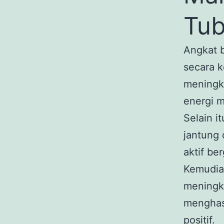
Tu
Angkat 
secara k
meningk
energi m
Selain i
jantung 
aktif be
Kemudia
meningka
menghasi
positif.