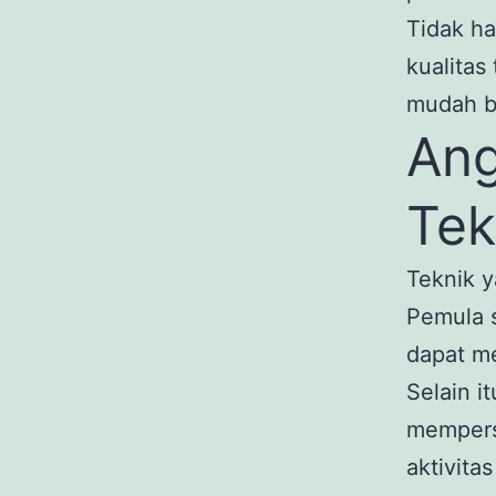
Tidak h
kualitas
mudah b
Ang
Tek
Teknik y
Pemula 
dapat m
Selain 
mempersi
aktivita