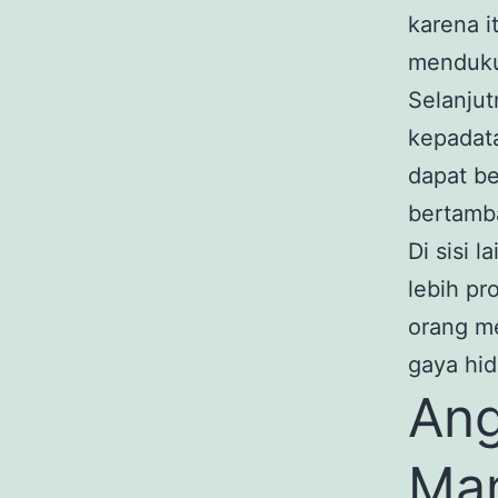
karena i
menduku
Selanju
kepadata
dapat be
bertamb
Di sisi 
lebih pr
orang me
gaya hid
Ang
Man