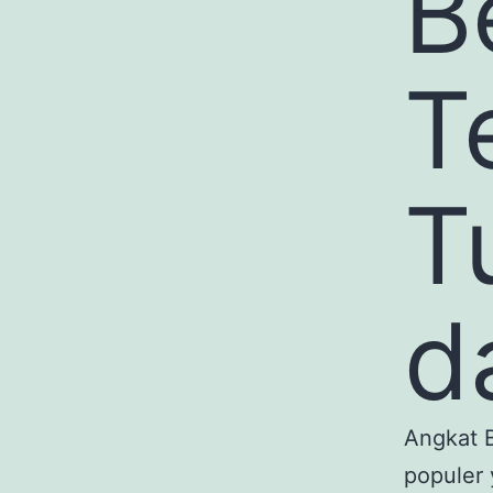
B
T
T
d
Angkat B
populer