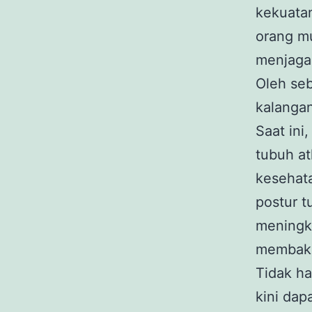
kekuata
orang mu
menjaga 
Oleh seb
kalangan
Saat ini
tubuh at
kesehat
postur t
meningka
membakar
Tidak ha
kini dap