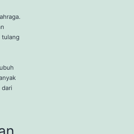
ahraga.
an
 tulang
tubuh
banyak
 dari
an