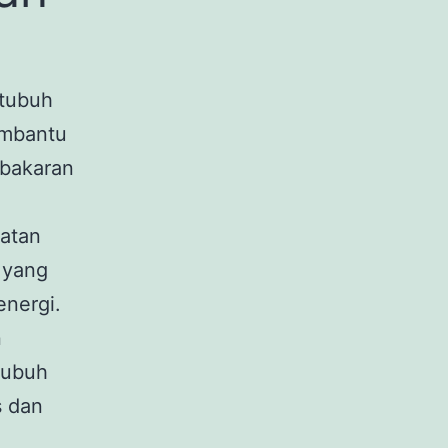
 tubuh
embantu
bakaran
hatan
 yang
energi.
n
tubuh
s dan