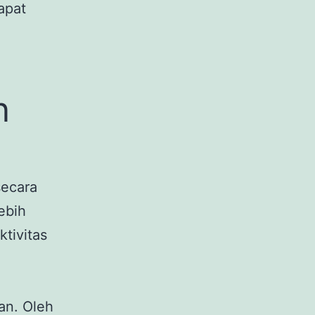
apat
n
secara
ebih
tivitas
an. Oleh