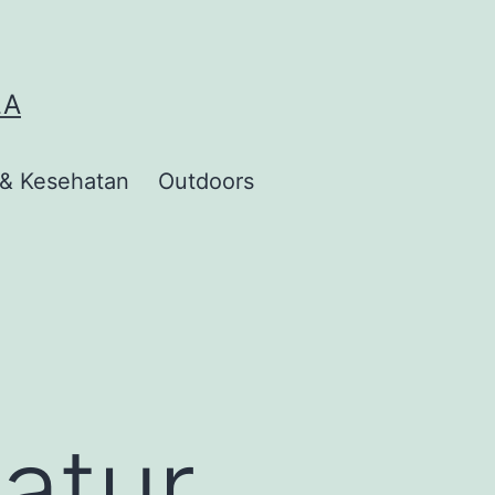
LA
 & Kesehatan
Outdoors
atur